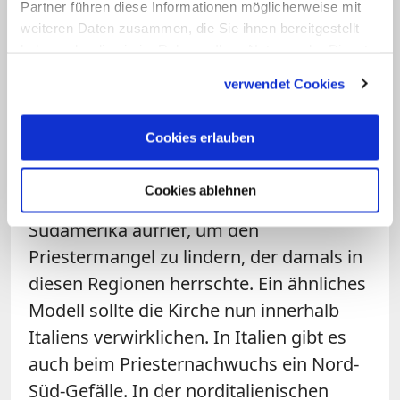
Partner führen diese Informationen möglicherweise mit
Landes, so der Papst. Geistliche aus
weiteren Daten zusammen, die Sie ihnen bereitgestellt
nachwuchsstärkeren Bistümern müssten
haben oder die sie im Rahmen Ihrer Nutzung der Dienste
in Gegenden entsandt werden, wo der
gesammelt haben.
verwendet Cookies
Priestermangel besonders groß sei, so
Franziskus. Er erinnerte hierbei an die
Cookies erlauben
Enzyklika "Fidei Donum", in der Pius XII.
1957 zur Entsendung von Priestern aus
Cookies ablehnen
Europa nach Afrika, Asien und
Südamerika aufrief, um den
Priestermangel zu lindern, der damals in
diesen Regionen herrschte. Ein ähnliches
Modell sollte die Kirche nun innerhalb
Italiens verwirklichen. In Italien gibt es
auch beim Priesternachwuchs ein Nord-
Süd-Gefälle. In der norditalienischen