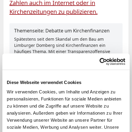
Zahlen auch im Internet oder in
Kirchenzeitungen zu publizieren.
Themenseite: Debatte um Kirchenfinanzen
Spätestens seit dem Skandal um den Bau am
Limburger Domberg sind Kirchenfinanzen ein
häufiges Thema. Mit einer Transparenzoffensive
haben die Bistümer auf die Kritik reagiert. Lesen Sie
hier die wichtigsten Informationen zur Debatte.
Zur Themenseite
Diese Webseite verwendet Cookies
Franziskus wünschte sich in seiner
Wir verwenden Cookies, um Inhalte und Anzeigen zu
personalisieren, Funktionen für soziale Medien anbieten
Ansprache von Italiens Bischöfen zudem
zu können und die Zugriffe auf unsere Website zu
mehr Kreativität
im Umgang mit dem
analysieren. Außerdem geben wir Informationen zu Ihrer
Priestermangel
. Nötig sei eine größere
Verwendung unserer Website an unsere Partner für
Mobilität von Priestern innerhalb des
soziale Medien, Werbung und Analysen weiter. Unsere