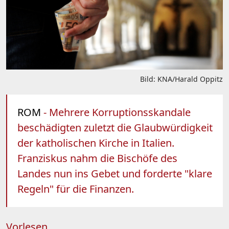
Bild: KNA/Harald Oppitz
ROM
- Mehrere Korruptionsskandale
beschädigten zuletzt die Glaubwürdigkeit
der katholischen Kirche in Italien.
Franziskus nahm die Bischöfe des
Landes nun ins Gebet und forderte "klare
Regeln" für die Finanzen.
Vorlesen