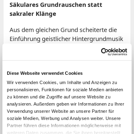
Säkulares Grundrauschen statt
sakraler Klänge
Aus dem gleichen Grund scheiterte die
Einführung geistlicher Hintergrundmusik
in der Basilika selbst. Während bei den
Papstgräbern
der Unterkirche eine
sakrale Beschallung laut Carlo-Stella
Diese Webseite verwendet Cookies
umgehend für ein besseres Benehmen
der Besucher sorgte, fällt diese Lösung
Wir verwenden Cookies, um Inhalte und Anzeigen zu
personalisieren, Funktionen für soziale Medien anbieten
für den riesenhaften Dom aus
zu können und die Zugriffe auf unsere Website zu
technischen Gründen aus. Statt heiligen
analysieren. Außerdem geben wir Informationen zu Ihrer
Klängen oder andächtiger Stille herrscht
Verwendung unserer Website an unsere Partner für
säkulares Grundrauschen.
soziale Medien, Werbung und Analysen weiter. Unsere
Partner führen diese Informationen möglicherweise mit
weiteren Daten zusammen, die Sie ihnen bereitgestellt