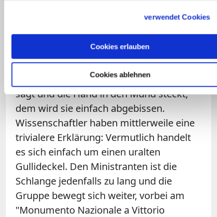
Der nächste Stop ist der "Bocca della
verwendet Cookies
Verità". Auf Deutsch: der
Mund der
Wahrheit. Das scheibenförmige Relief vor
Cookies erlauben
der Kirche Santa Maria in Cosmedin
ist
der Legende nach ein antiker
Cookies ablehnen
"Lügendetektor". Wer die Unwahrheit
sagt und die Hand in den Mund steckt,
dem wird sie einfach abgebissen.
Wissenschaftler haben mittlerweile eine
trivialere Erklärung: Vermutlich handelt
es sich einfach um einen uralten
Gullideckel. Den Ministranten ist die
Schlange jedenfalls zu lang und die
Gruppe bewegt sich weiter, vorbei am
"Monumento Nazionale a Vittorio