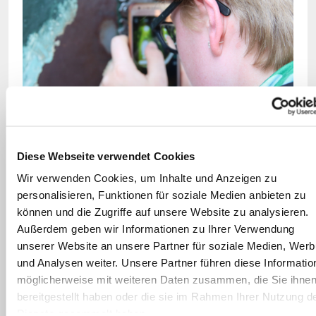
Ein kleines Schlüsselloch, ein Ministrant und ein Smartphone:
fertig ist der Instawalk.
katholisch.de/Heinrichs
Diese Webseite verwendet Cookies
Wir verwenden Cookies, um Inhalte und Anzeigen zu
personalisieren, Funktionen für soziale Medien anbieten zu
können und die Zugriffe auf unsere Website zu analysieren.
Außerdem geben wir Informationen zu Ihrer Verwendung
unserer Website an unsere Partner für soziale Medien, Wer
und Analysen weiter. Unsere Partner führen diese Informatio
Für dieses Motiv von der Kuppel des Petersdoms standen die
möglicherweise mit weiteren Daten zusammen, die Sie ihne
Ministranten an.
katholisch.de/Heinrichs
bereitgestellt haben oder die sie im Rahmen Ihrer Nutzung d
Dienste gesammelt haben.