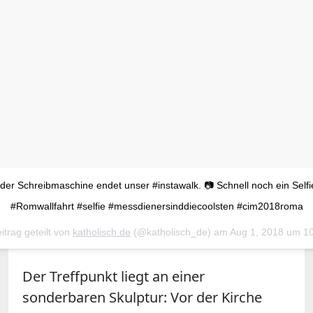
der Schreibmaschine endet unser #instawalk. 📷 Schnell noch ein Self
#Romwallfahrt #selfie #messdienersinddiecoolsten #cim2018roma
itrag geteilt von
katholisch.de
(@katholisch_de) am
Aug 1, 2018 um 10:13
Der Treffpunkt liegt an einer
sonderbaren Skulptur: Vor der Kirche