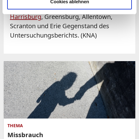
Cookies ablehnen
Neben Pittsburgh sind die fünf Diözesen
Harrisburg
, Greensburg, Allentown,
Scranton und Erie Gegenstand des
Untersuchungsberichts. (KNA)
THEMA
Missbrauch