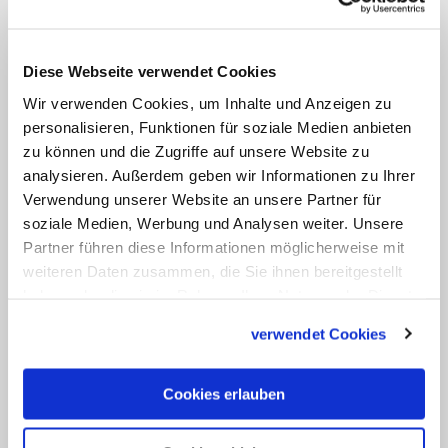
Der Oberste Gerichtshof von
Pennsylvania hatte Ende Juli eine
Diese Webseite verwendet Cookies
redigierte Version des Berichts
Wir verwenden Cookies, um Inhalte und Anzeigen zu
freigegeben, nachdem ein Gericht im Juni
personalisieren, Funktionen für soziale Medien anbieten
die Veröffentlichung des vollständigen
zu können und die Zugriffe auf unsere Website zu
Berichts gestoppt hatte. Es sollten noch
analysieren. Außerdem geben wir Informationen zu Ihrer
Verwendung unserer Website an unsere Partner für
Beschwerden von einigen Betroffenen
soziale Medien, Werbung und Analysen weiter. Unsere
geprüft werden, hieß es damals.
Partner führen diese Informationen möglicherweise mit
weiteren Daten zusammen, die Sie ihnen bereitgestellt
Zubik hat angekündigt, dass bei
haben oder die sie im Rahmen Ihrer Nutzung der Dienste
glaubwürdigen Anschuldigungen gegen
gesammelt haben.
verwendet Cookies
ein Mitglied des Klerus sofort die
Entfernung aus dem Amt und eine
Cookies erlauben
Meldung bei den
Strafverfolgungsbehörden folgten.