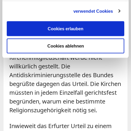
deutschen Rechtsprechung zum
gesammelt haben.
verwendet Cookies
kirchlichen Selbstbestimmungsrecht ab,
erklärte Diakonie-Präsident Ulrich Lilie.
Cookies erlauben
Nichtchristen könnten an vielen Stellen in
Kirche und Diakonie arbeiten. Die
Cookies ablehnen
Anforderung an die
Kirchenmitgliedschaft werde nicht
willkürlich gestellt. Die
Antidiskriminierungsstelle des Bundes
begrüßte dagegen das Urteil. Die Kirchen
müssten in jedem Einzelfall gerichtsfest
begründen, warum eine bestimmte
Religionszugehörigkeit nötig sei.
Inwieweit das Erfurter Urteil zu einem