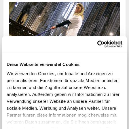
Bild: © picture alliance / dpa/Jürgen Effner
Diese Webseite verwendet Cookies
Die Frage, welche Tätigkeit in der Kirche eine
Wir verwenden Cookies, um Inhalte und Anzeigen zu
Konfessionszugehörigkeit erfordert, könnte sich
nach dem Erfurter Urteil neu stellen.
personalisieren, Funktionen für soziale Medien anbieten
zu können und die Zugriffe auf unsere Website zu
analysieren. Außerdem geben wir Informationen zu Ihrer
Evangelische Kirche und Diakonie
Verwendung unserer Website an unsere Partner für
äußerten sich enttäuscht über die
soziale Medien, Werbung und Analysen weiter. Unsere
Partner führen diese Informationen möglicherweise mit
Entscheidung des Erfurter Gerichts. Sie
weiteren Daten zusammen, die Sie ihnen bereitgestellt
weiche erheblich von der bisherigen
haben oder die sie im Rahmen Ihrer Nutzung der Dienste