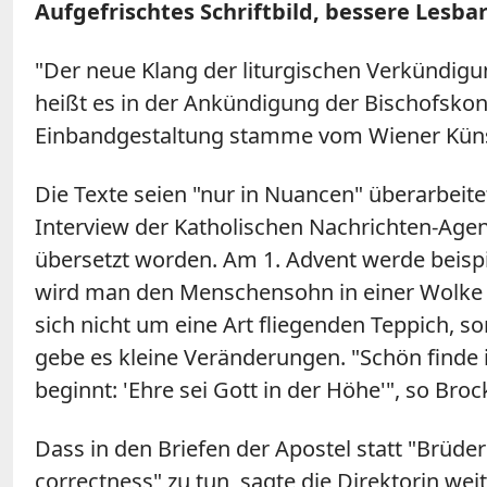
Aufgefrischtes Schriftbild, bessere Lesba
"Der neue Klang der liturgischen Verkündigu
heißt es in der Ankündigung der Bischofskonfe
Einbandgestaltung stamme vom Wiener Künst
Die Texte seien "nur in Nuancen" überarbeite
Interview der Katholischen Nachrichten-Agen
übersetzt worden. Am 1. Advent werde beispi
wird man den Menschensohn in einer Wolke k
sich nicht um eine Art fliegenden Teppich, 
gebe es kleine Veränderungen. "Schön finde 
beginnt: 'Ehre sei Gott in der Höhe'", so Broc
Dass in den Briefen der Apostel statt "Brüde
correctness" zu tun, sagte die Direktorin wei