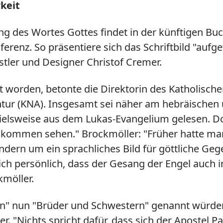
rkeit
ng des Wortes Gottes findet in der künftigen Bu
renz. So präsentiere sich das Schriftbild "aufgef
ler und Designer Christof Cremer.
t worden, betonte die Direktorin des Katholische
tur (KNA). Insgesamt sei näher am hebräischen 
elsweise aus dem Lukas-Evangelium gelesen. Dor
ommen sehen." Brockmöller: "Früher hatte man üb
sondern um ein sprachliches Bild für göttliche 
ich persönlich, dass der Gesang der Engel auch 
kmöller.
rn" nun "Brüder und Schwestern" genannt würden, h
ter. "Nichts spricht dafür, dass sich der Aposte