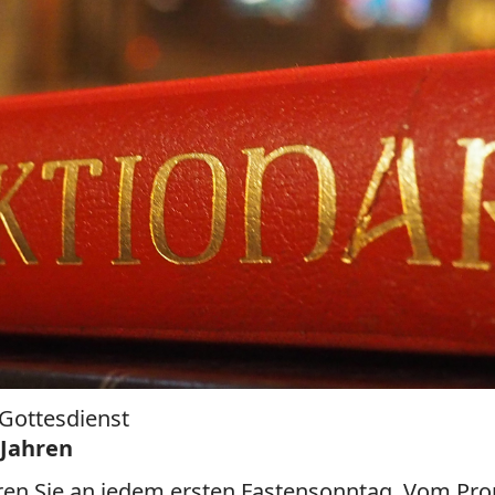
 Gottesdienst
 Jahren
ören Sie an jedem ersten Fastensonntag. Vom Pro