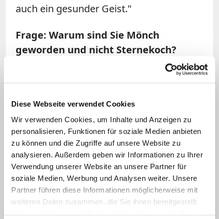
auch ein gesunder Geist."
Frage: Warum sind Sie Mönch
geworden und nicht Sternekoch?
Abt Mauritius:
Schon als Kind wollte ich
unbedingt Koch werden und habe
meinem Vater, der sehr gut kochen
Diese Webseite verwendet Cookies
konnte, in die Töpfe geschaut. Aber es
Wir verwenden Cookies, um Inhalte und Anzeigen zu
personalisieren, Funktionen für soziale Medien anbieten
kam anders. Am höchsten Punkt meiner
zu können und die Zugriffe auf unsere Website zu
Kochkarriere, damals war ich 23 Jahre alt,
analysieren. Außerdem geben wir Informationen zu Ihrer
verspürte ich eine tiefe Sehnsucht nach
Verwendung unserer Website an unsere Partner für
Gott. Seinerzeit habe ich mit Michael
soziale Medien, Werbung und Analysen weiter. Unsere
Partner führen diese Informationen möglicherweise mit
Behring, einem hervorragenden
weiteren Daten zusammen, die Sie ihnen bereitgestellt
Spitzenkoch, zusammen gearbeitet. Wir
haben oder die sie im Rahmen Ihrer Nutzung der Dienste