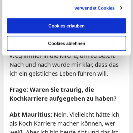
haben zwei Michelin-Sterne für unser
gesammelt haben.
verwendet Cookies
Essen bekommen. Das war schon
großartig. Aber es reichte mir nicht mehr.
Cookies erlauben
Es war meine letzte Stelle als Koch.
Damals wohnte ich neben einer Kirche.
Cookies ablehnen
Bevor ich zur Arbeit ging, führte mein
Weg immer in die Kirche, um zu beten.
Nach und nach wurde mir klar, dass das
ich ein geistliches Leben führen will.
Frage: Waren Sie traurig, die
Kochkarriere aufgegeben zu haben?
Abt Mauritius:
Nein. Vielleicht hätte ich
als Koch Karriere machen können, wer
weiß. Aber ich bin heute Abt und das ist