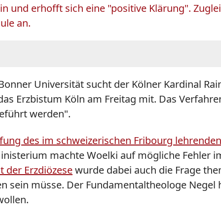
 und erhofft sich eine "positive Klärung". Zugle
ule an.
 Bonner Universität sucht der Kölner Kardinal Ra
 das Erzbistum Köln am Freitag mit. Das Verfahr
geführt werden".
erufung des im schweizerischen Fribourg lehren
nisterium machte Woelki auf mögliche Fehler i
 der Erzdiözese
wurde dabei auch die Frage them
n sein müsse. Der Fundamentaltheologe Negel h
ollen.