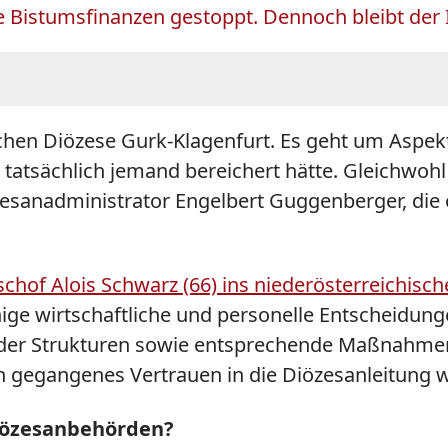
 Bistumsfinanzen gestoppt. Dennoch bleibt der I
ischen Diözese Gurk-Klagenfurt. Es geht um Aspe
tatsächlich jemand bereichert hätte. Gleichwohl 
esanadministrator Engelbert Guggenberger, die ö
hof Alois Schwarz (66) ins niederösterreichisch
nige wirtschaftliche und personelle Entscheidun
der Strukturen sowie entsprechende Maßnahmen an
en gegangenes Vertrauen in die Diözesanleitung w
Diözesanbehörden?