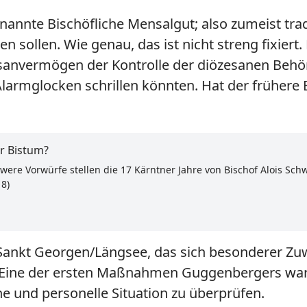
annte Bischöfliche Mensalgut; also zumeist trad
sollen. Wie genau, das ist nicht streng fixiert.
sanvermögen der Kontrolle der diözesanen Behör
larmglocken schrillen könnten. Hat der frühere
er Bistum?
hwere Vorwürfe stellen die 17 Kärntner Jahre von Bischof Alois Sc
18)
 Sankt Georgen/Längsee, das sich besonderer Zu
 Eine der ersten Maßnahmen Guggenbergers war, 
he und personelle Situation zu überprüfen.