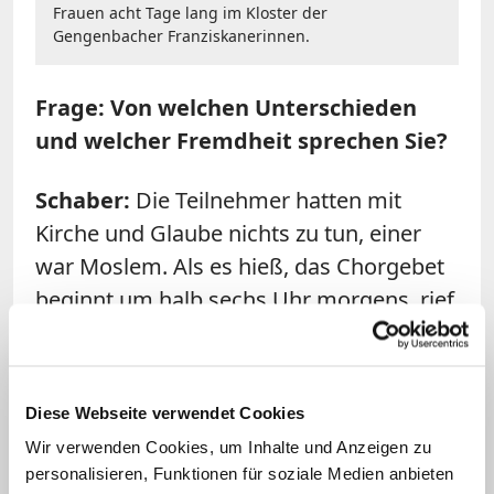
Frauen acht Tage lang im Kloster der
Gengenbacher Franziskanerinnen.
Frage: Von welchen Unterschieden
und welcher Fremdheit sprechen Sie?
Schaber:
Die Teilnehmer hatten mit
Kirche und Glaube nichts zu tun, einer
war Moslem. Als es hieß, das Chorgebet
beginnt um halb sechs Uhr morgens, rief
jemand: "Was? Um die Zeit geh ich sonst
ins Bett!" Ein anderer - er will
Schlagerstar werden - kam im goldenen
Diese Webseite verwendet Cookies
Glitzer-Anzug in die Kirche. Nun ja. Später
Wir verwenden Cookies, um Inhalte und Anzeigen zu
erfuhren wir: Die Fernsehleute haben den
personalisieren, Funktionen für soziale Medien anbieten