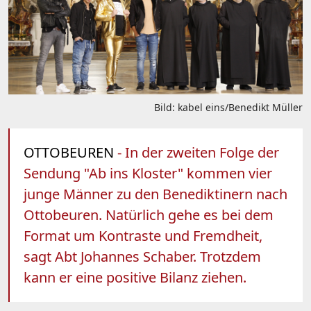
Bild: kabel eins/Benedikt Müller
OTTOBEUREN
- In der zweiten Folge der
Sendung "Ab ins Kloster" kommen vier
junge Männer zu den Benediktinern nach
Ottobeuren. Natürlich gehe es bei dem
Format um Kontraste und Fremdheit,
sagt Abt Johannes Schaber. Trotzdem
kann er eine positive Bilanz ziehen.