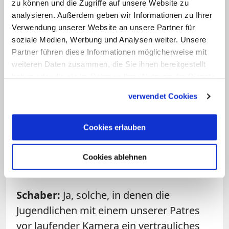
Mann extra dazu gedrängt, so schrill
zu können und die Zugriffe auf unsere Website zu
aufzutauchen. Ich verstehe ja, dass sie
analysieren. Außerdem geben wir Informationen zu Ihrer
Verwendung unserer Website an unsere Partner für
starke Bilder brauchen. Sonst bekommen
soziale Medien, Werbung und Analysen weiter. Unsere
wir ja auch kein Publikum. Doch das
Partner führen diese Informationen möglicherweise mit
möchten wir haben, damit es von der
weiteren Daten zusammen, die Sie ihnen bereitgestellt
Botschaft Gottes etwas wahrnimmt und,
haben oder die sie im Rahmen Ihrer Nutzung der Dienste
gesammelt haben.
dass es mit uns Mönchen Menschen gibt,
verwendet Cookies
die ganz dafür leben, Gott zu dienen
.
Cookies erlauben
Frage: Gab es auch Dreh-Situationen,
die den Brüdern Schwierigkeiten
Cookies ablehnen
bereitet haben?
Schaber:
Ja, solche, in denen die
Jugendlichen mit einem unserer Patres
vor laufender Kamera ein vertrauliches