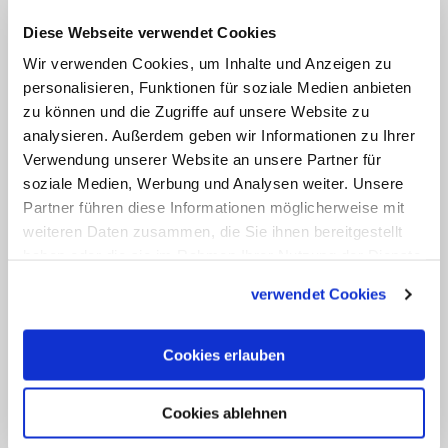
seiner Mutter. Weiter ziehen die Pilger,
Diese Webseite verwendet Cookies
vorbei an Textilgeschäften. Die Gruppe
Wir verwenden Cookies, um Inhalte und Anzeigen zu
biegt rechts ab. "Granatapfelsaft zehn
personalisieren, Funktionen für soziale Medien anbieten
Schekel", ruft ein mobiler Saftpresser auf
zu können und die Zugriffe auf unsere Website zu
Deutsch, "Batterien, Batterien" sein
analysieren. Außerdem geben wir Informationen zu Ihrer
geschäftstüchtiger Nachbar. Die Kapelle
Verwendung unserer Website an unsere Partner für
soziale Medien, Werbung und Analysen weiter. Unsere
der fünften Station ist geschlossen. Der
Partner führen diese Informationen möglicherweise mit
Reiseleiter betet vor: "Simon von Zyrene
weiteren Daten zusammen, die Sie ihnen bereitgestellt
hilft Jesus das Kreuz tragen." Er erklärt,
haben oder die sie im Rahmen Ihrer Nutzung der Dienste
dass Zyrene im heutigen Libyen liegt und
gesammelt haben.
verwendet Cookies
bittet seine Gruppe, für dieses
kriegsgeplagte Land schweigend zu
Cookies erlauben
beten.
Cookies ablehnen
Linktipp: Das sind die wichtigsten Orte der