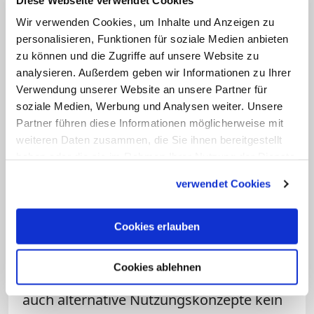
Erkelenz im rheinischen
Wir verwenden Cookies, um Inhalte und Anzeigen zu
Braunkohlerevier beobachten.
Da
personalisieren, Funktionen für soziale Medien anbieten
musste der "Immerather Dom", eine
zu können und die Zugriffe auf unsere Website zu
stattliche neuromanische Kirche, dem
analysieren. Außerdem geben wir Informationen zu Ihrer
Verwendung unserer Website an unsere Partner für
Braunkohltagebau weichen.
Wenn der
soziale Medien, Werbung und Analysen weiter. Unsere
letzte Kirchturm von Abrissbaggern zu
Partner führen diese Informationen möglicherweise mit
Fall gebracht wird, dann ist eine
weiteren Daten zusammen, die Sie ihnen bereitgestellt
Geschichte unwiederbringlich vorbei.
haben oder die sie im Rahmen Ihrer Nutzung der Dienste
gesammelt haben.
verwendet Cookies
Deshalb muss der Abriss von Kirchen
trotz sinkender Mitgliederzahlen, trotz
Cookies erlauben
sinkender Mittel Ultima Ratio bleiben.
Der Kirchturm gehört zum Dorf, er bleibt
Cookies ablehnen
ein Identifikationspunkt. Deshalb dürfen
auch alternative Nutzungskonzepte kein