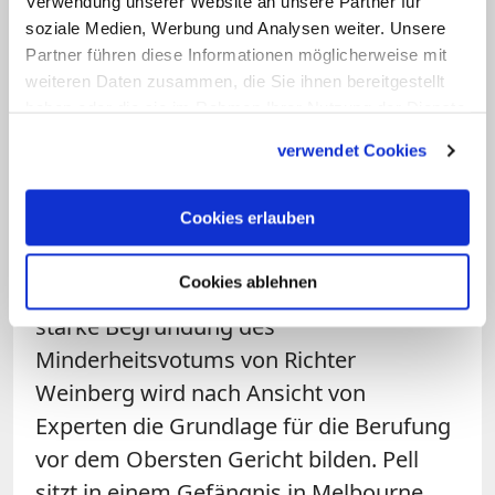
Verwendung unserer Website an unsere Partner für
Im Revisionsverfahren Ende August
soziale Medien, Werbung und Analysen weiter. Unsere
Partner führen diese Informationen möglicherweise mit
sahen die beiden Richter Anne Ferguson
weiteren Daten zusammen, die Sie ihnen bereitgestellt
und Chris Maxwell die Schuld des
haben oder die sie im Rahmen Ihrer Nutzung der Dienste
Angeklagten als zweifelsfrei bewiesen an.
gesammelt haben.
verwendet Cookies
Richter Mark Weinberg dagegen kam zu
dem Schluss, die
Pell
zur Last gelegten
Cookies erlauben
Taten seien nicht hinreichend bewiesen;
der Kardinal müsse umgehend
Cookies ablehnen
freigelassen werden. Die gut 200 Seiten
starke Begründung des
Minderheitsvotums von Richter
Weinberg wird nach Ansicht von
Experten die Grundlage für die Berufung
vor dem Obersten Gericht bilden.
Pell
sitzt in einem Gefängnis in Melbourne