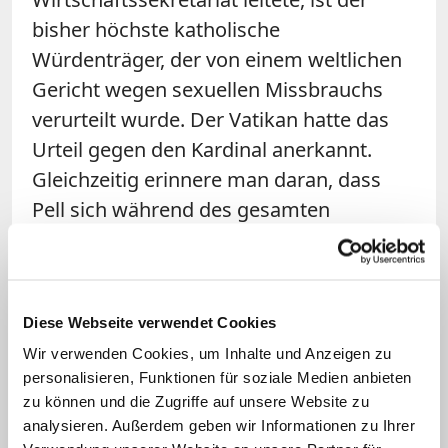
bisher höchste katholische
Würdenträger, der von einem weltlichen
Gericht wegen sexuellen Missbrauchs
verurteilt wurde. Der Vatikan hatte das
Urteil gegen den Kardinal anerkannt.
Gleichzeitig erinnere man daran, dass
Pell sich während des gesamten
Verfahrens für unschuldig erklärt habe
und die Berufung vor dem Obersten
Gericht noch ausstehe, hieß es in einer
Diese Webseite verwendet Cookies
Erklärung
. Auch der jetzige Erzbischof
Wir verwenden Cookies, um Inhalte und Anzeigen zu
von Melbourne, Peter Comensoli, hatte
personalisieren, Funktionen für soziale Medien anbieten
erklärt, weiterhin an die Unschuld Pells
zu können und die Zugriffe auf unsere Website zu
zu glauben
.
analysieren. Außerdem geben wir Informationen zu Ihrer