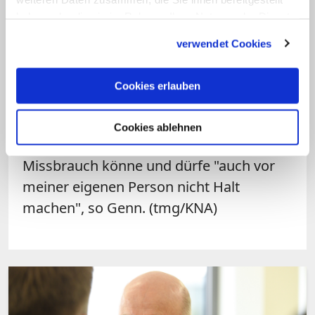
diesem und einem weiteren
haben oder die sie im Rahmen Ihrer Nutzung der Dienste
gesammelt haben.
Missbrauchsfall eingestanden und sich
verwendet Cookies
bei Betroffenen entschuldigt. "In meiner
Verantwortung als Bischof von Münster
Cookies erlauben
muss ich in diesem Fall deutlich sagen:
Ich habe Fehler gemacht!", schrieb der
Cookies ablehnen
Oberhirte. Transparenz beim Thema
Missbrauch könne und dürfe "auch vor
meiner eigenen Person nicht Halt
machen", so Genn. (tmg/KNA)