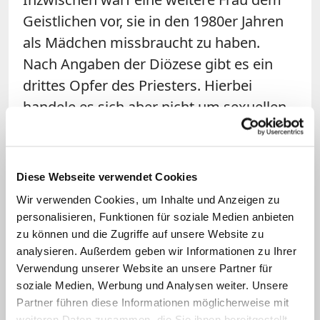
Geistlichen vor, sie in den 1980er Jahren
als Mädchen missbraucht zu haben.
Nach Angaben der Diözese gibt es ein
drittes Opfer des Priesters. Hierbei
handele es sich aber nicht um sexuellen
Missbrauch, sondern "um eine
besonders verwerfliche Form des
geistlichen Missbrauchs". Dieser Fall
Diese Webseite verwendet Cookies
habe aber nicht in Wadersloh
Wir verwenden Cookies, um Inhalte und Anzeigen zu
stattgefunden. Weitere Fälle seien dem
personalisieren, Funktionen für soziale Medien anbieten
Bistum nicht bekannt.
zu können und die Zugriffe auf unsere Website zu
analysieren. Außerdem geben wir Informationen zu Ihrer
Verwendung unserer Website an unsere Partner für
In der vergangenen Woche hatte Genn in
soziale Medien, Werbung und Analysen weiter. Unsere
einem
Offenen Brief an die Gläubigen
Partner führen diese Informationen möglicherweise mit
seines Bistums
Fehler im Umgang mit
weiteren Daten zusammen, die Sie ihnen bereitgestellt