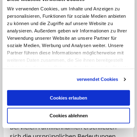
Adenauer heißt, hatte Vorfahren in
Wir verwenden Cookies, um Inhalte und Anzeigen zu
Adenau oder Antwerpen. Wer Beck heißt,
personalisieren, Funktionen für soziale Medien anbieten
dessen Vorfahren lebten an Bächen, die
zu können und die Zugriffe auf unsere Website zu
Waldmanns oder Buschs wohnten nahe
analysieren. Außerdem geben wir Informationen zu Ihrer
bei Wäldern. Auf charakterliche oder
Verwendung unserer Website an unsere Partner für
soziale Medien, Werbung und Analysen weiter. Unsere
körperliche Merkmale verweisen
Partner führen diese Informationen möglicherweise mit
Familiennamen wie Sonnenschein, Kühn,
weiteren Daten zusammen, die Sie ihnen bereitgestellt
Klein oder Lange. Viele Namen wurden
haben oder die sie im Rahmen Ihrer Nutzung der Dienste
auch aus den Vornamen der Väter
gesammelt haben.
verwendet Cookies
gebildet nach dem Muster: Bernd Jensen
- Bernd, Sohn des Jens.
Cookies erlauben
Kein Osterhase im Namen
Cookies ablehnen
Bei vielen Familiennamen erschließen
sich die ursprünglichen Bedeutungen