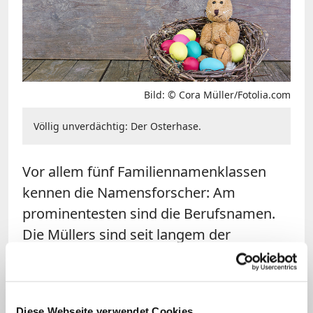
Bild: © Cora Müller/Fotolia.com
Völlig unverdächtig: Der Osterhase.
Vor allem fünf Familiennamenklassen
kennen die Namensforscher: Am
prominentesten sind die Berufsnamen.
Die Müllers sind seit langem der
häufigste deutsche Familienname,
gefolgt von den Schmidts und den
Schneiders. Wer Antwerpes oder
Diese Webseite verwendet Cookies