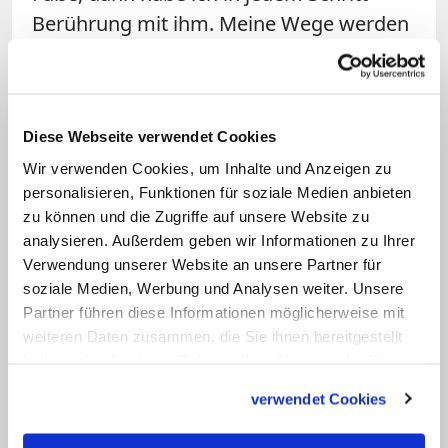
Berührung mit ihm. Meine Wege werden
zu seinen Wegen. Er teilt mein Leben in
unglaublicher Nähe, Jesus ist immer
dabei.
Diese Webseite verwendet Cookies
Und: Nähe hilft, wenn ich erschrocken
Wir verwenden Cookies, um Inhalte und Anzeigen zu
personalisieren, Funktionen für soziale Medien anbieten
und verwirrt bin, die Nähe von Menschen
zu können und die Zugriffe auf unsere Website zu
und vor allem die Nähe Jesu. Und die
analysieren. Außerdem geben wir Informationen zu Ihrer
wird mir heute zugesagt.
Verwendung unserer Website an unsere Partner für
soziale Medien, Werbung und Analysen weiter. Unsere
Partner führen diese Informationen möglicherweise mit
Sr. Veronica Krienen OSB
weiteren Daten zusammen, die Sie ihnen bereitgestellt
haben oder die sie im Rahmen Ihrer Nutzung der Dienste
Aus dem Evangelium nach
gesammelt haben.
Johannes (14,1-12)
verwendet Cookies
In jener Zeit sprach Jesus zu seinen