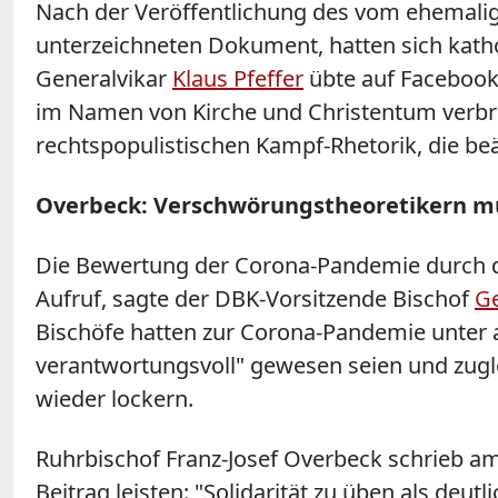
Nach der Veröffentlichung des vom ehemali
unterzeichneten Dokument, hatten sich katho
Generalvikar
Klaus Pfeffer
übte auf Facebook d
im Namen von Kirche und Christentum verbre
rechtspopulistischen Kampf-Rhetorik, die beä
Overbeck: Verschwörungstheoretikern mü
Die Bewertung der Corona-Pandemie durch di
Aufruf, sagte der DBK-Vorsitzende Bischof
Ge
Bischöfe hatten zur Corona-Pandemie unter a
verantwortungsvoll" gewesen seien und zug
wieder lockern.
Ruhrbischof Franz-Josef Overbeck schrieb a
Beitrag leisten: "Solidarität zu üben als deu