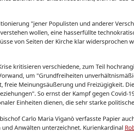
tionierung "jener Populisten und anderer Versc
rstehen wollen, eine hasserfüllte technokratis
müsse von Seiten der Kirche klar widersprochen w
ise kritisieren verschiedene, zum Teil hochran
Vorwand, um "Grundfreiheiten unverhältnismäßig
heit, freie Meinungsäußerung und Freizügigkeit.
Beziehungen". So ernst der Kampf gegen Covid-19
aler Einheiten dienen, die sehr starke politische
zbischof Carlo Maria
Viganò
verfasste Papier auc
en und Anwälten unterzeichnet. Kurienkardinal
Rob