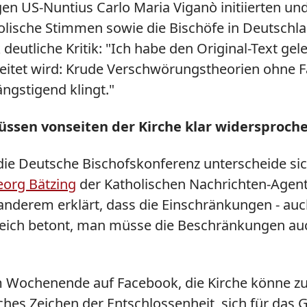
gen US-Nuntius Carlo Maria
Viganò
initiierten u
lische Stimmen sowie die Bischöfe in Deutschla
eutliche Kritik: "
Ich habe den Original-Text gel
itet wird: Krude Verschwörungstheorien ohne F
ngstigend klingt."
ssen vonseiten der Kirche klar widersproch
e Deutsche Bischofskonferenz unterscheide sic
org Bätzing
der Katholischen Nachrichten-Agen
nderem erklärt, dass die Einschränkungen - auch
leich betont, man müsse die Beschränkungen a
m Wochenende auf Facebook, die Kirche könne zu
tliches Zeichen der Entschlossenheit, sich für da