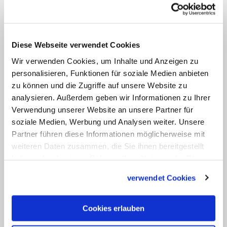
Gottesdienstverbote. "Wenn seitens der
Kirchen nunmehr der Druck auf den
Staat erhöht wird, dass baldmöglichst
Diese Webseite verwendet Cookies
wieder Gottesdienste nicht nur per Radio,
Wir verwenden Cookies, um Inhalte und Anzeigen zu
Fernsehen und Livestream mitgefeiert
personalisieren, Funktionen für soziale Medien anbieten
werden können, frage ich mich natürlich,
zu können und die Zugriffe auf unsere Website zu
ob das in der den aktuellen gesetzlichen
analysieren. Außerdem geben wir Informationen zu Ihrer
Vorschriften anzupassenden Form
Verwendung unserer Website an unsere Partner für
soziale Medien, Werbung und Analysen weiter. Unsere
tatsächlich den Glauben fördert oder
Partner führen diese Informationen möglicherweise mit
eher zum Krampf wird", schrieb Feige
in
weiteren Daten zusammen, die Sie ihnen bereitgestellt
einem Gastbeitrag für katholisch.de
.
haben oder die sie im Rahmen Ihrer Nutzung der Dienste
Gottesdienste unter anderem mit
gesammelt haben.
verwendet Cookies
Zugangsbegrenzung, Anwesenheitsliste
und einer – noch zu erfindenden –
Cookies erlauben
liturgischen Zange halte er für kaum