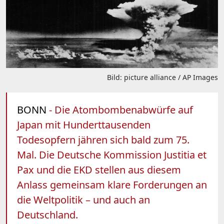
Bild: picture alliance / AP Images
BONN
- Die Atombombenabwürfe auf
Japan mit Hunderttausenden
Todesopfern jähren sich bald zum 75.
Mal. Die Deutsche Kommission Justitia et
Pax und die EKD stellen aus diesem
Anlass gemeinsam klare Forderungen an
die Weltpolitik – und auch an
Deutschland.