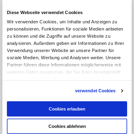
immer klar gewesen sei, dass der Einsatz
Diese Webseite verwendet Cookies
nuklearer Massenvernichtungswaffen
Wir verwenden Cookies, um Inhalte und Anzeigen zu
ethisch nicht zu rechtfertigen sei. In
personalisieren, Funktionen für soziale Medien anbieten
jüngerer Zeit hätten sich in beiden
zu können und die Zugriffe auf unsere Website zu
analysieren. Außerdem geben wir Informationen zu Ihrer
Kirchen die Stimmen gemehrt, dass der
Verwendung unserer Website an unsere Partner für
Einsatz von Atomwaffen und die nukleare
soziale Medien, Werbung und Analysen weiter. Unsere
Abschreckungsstrategie als "Mittel der
Partner führen diese Informationen möglicherweise mit
politischen Interessensdurchsetzung"
weiteren Daten zusammen, die Sie ihnen bereitgestellt
haben oder die sie im Rahmen Ihrer Nutzung der Dienste
unverantwortlich seien. Unter Verweis
gesammelt haben.
auf jüngste Äußerungen von Papst
verwendet Cookies
Franziskus und auf die EKD-
Friedensdenkschrift von 2007 fordern
Cookies erlauben
Wilmer und Brahms, dass das politische
Ziel "Global Zero" sein müsse: eine Welt
Cookies ablehnen