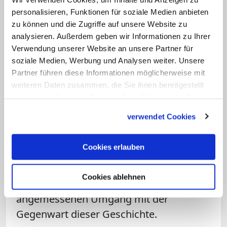
personalisieren, Funktionen für soziale Medien anbieten
Der Gottesdienst fand im Rahmen eines
zu können und die Zugriffe auf unsere Website zu
europäischen Workshops statt, den die
analysieren. Außerdem geben wir Informationen zu Ihrer
Maximilian-Kolbe-Stiftung jedes Jahr in
Verwendung unserer Website an unsere Partner für
der Woche um den 14. August
soziale Medien, Werbung und Analysen weiter. Unsere
Partner führen diese Informationen möglicherweise mit
durchführt. An der elften Auflage der
weiteren Daten zusammen, die Sie ihnen bereitgestellt
Veranstaltung, die noch bis Sonntag
haben oder die sie im Rahmen Ihrer Nutzung der Dienste
andauert, nehmen Vertreter aus zehn
gesammelt haben.
verwendet Cookies
europäischen Ländern teil. Im Zentrum
steht die Frage nach den bis heute
Cookies erlauben
spürbaren Verletzungen, die von
Auschwitz und dem Zweiten Weltkrieg
Cookies ablehnen
ausgehen, sowie nach einem
angemessenen Umgang mit der
Gegenwart dieser Geschichte.