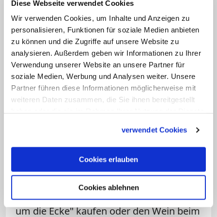
Diese Webseite verwendet Cookies
schwersten Symptome beschrieben,
Wir verwenden Cookies, um Inhalte und Anzeigen zu
wenn jemand an Covid-19 erkrankt sei,
personalisieren, Funktionen für soziale Medien anbieten
Lüften und Atem holen als Prophylaxe
zu können und die Zugriffe auf unsere Website zu
empfohlen. "Wir sollten daher nicht
analysieren. Außerdem geben wir Informationen zu Ihrer
versuchen, die unbestrittene Krise durch
Verwendung unserer Website an unsere Partner für
soziale Medien, Werbung und Analysen weiter. Unsere
kurzatmigen und kurzfristigen
Partner führen diese Informationen möglicherweise mit
Aktivismus zu lösen, denn der Sonntag
weiteren Daten zusammen, die Sie ihnen bereitgestellt
ist für den Menschen und die
haben oder die sie im Rahmen Ihrer Nutzung der Dienste
Gesellschaft da. Er ist lebenswichtig für
gesammelt haben.
verwendet Cookies
alle Menschen, wir dürfen ihn nicht
einfach abschaffen", so Koch, der zudem
Cookies erlauben
empfahl, beim Konsum stärker den
lokalen Einzelhandel zu fördern. So
Cookies ablehnen
könne man seine Bücher im "Buchladen
um die Ecke" kaufen oder den Wein beim