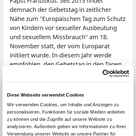
Papst Franziskus. Seit 2015 findet
demnach der Gebetstag in zeitlicher
Nähe zum "Europäischen Tag zum Schutz
von Kindern vor
sexueller
Ausbeutung
und sexuellem Missbrauch" am 18.
November statt, der vom Europarat
initiiert wurde. In diesem Jahr werde
empfohlen, den Gebetstag in den Tagen
zwischen dem Sonntag, den 15.
November, und dem Christkönigsfest am
22. November zu begehen.
Diese Webseite verwendet Cookies
Wir verwenden Cookies, um Inhalte und Anzeigen zu
Die
Bischofskonferenz stellt Gebets- und
personalisieren, Funktionen für soziale Medien anbieten
Fürbittenvorschläge für die Gestaltung
zu können und die Zugriffe auf unsere Website zu
von Gottesdiensten bereit
. Es werden
analysieren. Außerdem geben wir Informationen zu Ihrer
Verwendung unserer Website an unsere Partner für
zudem Materialien angeboten, die von