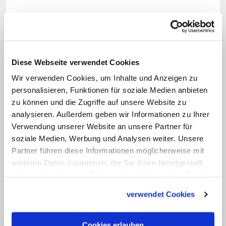
Gilles:
Natürlich gehe ich auf die
offiziellen Verbände wie kfd oder KDFB
zu, bei denen ich bereits etliche
Verantwortliche kenne. Ich gehe aber
Diese Webseite verwendet Cookies
auch auf "Maria 2.0" zu. Denn ich halte es
Wir verwenden Cookies, um Inhalte und Anzeigen zu
personalisieren, Funktionen für soziale Medien anbieten
nicht für zielführend, wenn in der Kirche
zu können und die Zugriffe auf unsere Website zu
Positionen wie "draußen" oder "drinnen"
analysieren. Außerdem geben wir Informationen zu Ihrer
definiert werden. Auch "Maria 2.0"
Verwendung unserer Website an unsere Partner für
besteht aus Frauen, die sich in unseren
soziale Medien, Werbung und Analysen weiter. Unsere
Partner führen diese Informationen möglicherweise mit
Pfarreien engagieren und die ein
weiteren Daten zusammen, die Sie ihnen bereitgestellt
Herzstück unserer Kirche sind. Wenn Sie
haben oder die sie im Rahmen Ihrer Nutzung der Dienste
sich den
"Thesenanschlag" vom
gesammelt haben.
verwendet Cookies
Wochenende
anschauen, lohnt sich auch
hier ein differenzierter Blick. Da gibt es
Cookies erlauben