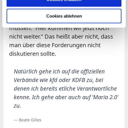
Themen, bei denen eine gute
Zusammenarbeit schon jetzt möglich ist,
Cookies ablehnen
aber auch Punkte, bei denen wir sagen
müssen: "Hier kommen wir jetzt noch
nicht weiter." Das heißt aber nicht, dass
man über diese Forderungen nicht
diskutieren sollte.
Natürlich gehe ich auf die offiziellen
Verbände wie kfd oder KDFB zu, bei
denen ich bereits etliche Verantwortliche
kenne. Ich gehe aber auch auf 'Maria 2.0'
zu.
— Beate Gilles