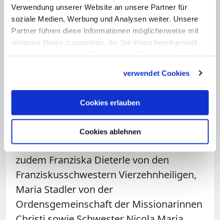
Verwendung unserer Website an unsere Partner für
Zu den "Ordensleuten auf dem
soziale Medien, Werbung und Analysen weiter. Unsere
Synodalen Weg" gehören auch die
Partner führen diese Informationen möglicherweise mit
Generalpriorin der Kongregation der
weiteren Daten zusammen, die Sie ihnen bereitgestellt
haben oder die sie im Rahmen Ihrer Nutzung der Dienste
Arenberger Dominikanerinnen in
gesammelt haben.
Koblenz, Schwester Scholastika Jurt,
verwendet Cookies
sowie Bettina Rupp, Ordensfrau der
Steyler Missionsschwestern, außerdem
Cookies erlauben
Bruder Thomas Wierling vom Orden der
Canisianer, der Jesuit Stephan Kessler
Cookies ablehnen
und der Dominikaner Simon Hacker,
zudem Franziska Dieterle von den
Franziskusschwestern Vierzehnheiligen,
Maria Stadler von der
Ordensgemeinschaft der Missionarinnen
Christi sowie Schwester Nicola Maria