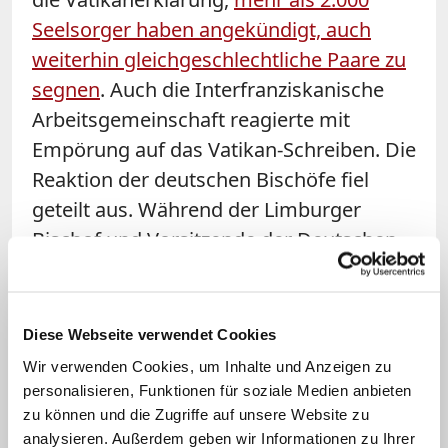
Seelsorger haben angekündigt, auch
weiterhin gleichgeschlechtliche Paare zu
segnen
. Auch die Interfranziskanische
Arbeitsgemeinschaft reagierte mit
Empörung auf das Vatikan-Schreiben. Die
Reaktion der deutschen Bischöfe fiel
geteilt aus. Während der Limburger
Bischof und Vorsitzende der Deutschen
Bischofskonferenz, Georg Bätzing, laut
eigener Aussage das
Unverständnis über
das Dokument
teilt,
betonte der Kölner
Diese Webseite verwendet Cookies
Kardinal Rainer Maria Woelki, er sehe
Wir verwenden Cookies, um Inhalte und Anzeigen zu
darin "eine Stärkung des katholischen
personalisieren, Funktionen für soziale Medien anbieten
zu können und die Zugriffe auf unsere Website zu
Ehe- und Familienverständnisses"
analysieren. Außerdem geben wir Informationen zu Ihrer