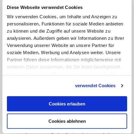
"Um es schonungslos zu sagen: Die
Diese Webseite verwendet Cookies
Berechnung des christlichen
Wir verwenden Cookies, um Inhalte und Anzeigen zu
Jahresostern hatte auf dem Konzil von
personalisieren, Funktionen für soziale Medien anbieten
Nikaia eine anti-jüdische Stoßrichtung,
zu können und die Zugriffe auf unsere Website zu
analysieren. Außerdem geben wir Informationen zu Ihrer
die eben das jüdische 'alte' Pascha durch
Verwendung unserer Website an unsere Partner für
das christliche 'neue' Pascha abgelöst
soziale Medien, Werbung und Analysen weiter. Unsere
und ersetzt hat", so der Ordensmann
Partner führen diese Informationen möglicherweise mit
weiter. Diese Theologie schwinge bis
weiteren Daten zusammen, die Sie ihnen bereitgestellt
haben oder die sie im Rahmen Ihrer Nutzung der Dienste
heute im christlichen Osterdatum mit.
gesammelt haben.
verwendet Cookies
Innerchristlicher Dialog habe nur im
Austausch mit Judentum Zukunft
Cookies erlauben
"Daher mein Vorschlag: Wenn wir
Cookies ablehnen
Christen uns im 4. Jahrhundert