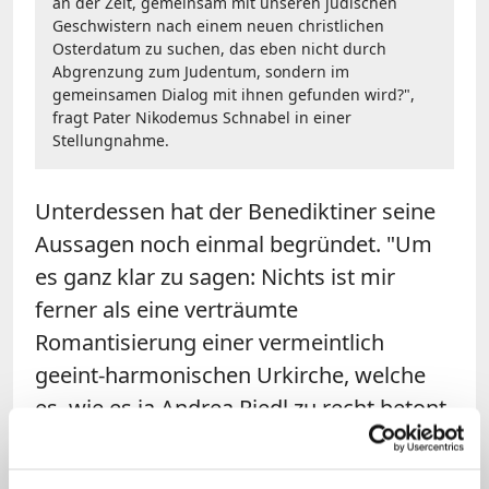
an der Zeit, gemeinsam mit unseren jüdischen
Geschwistern nach einem neuen christlichen
Osterdatum zu suchen, das eben nicht durch
Abgrenzung zum Judentum, sondern im
gemeinsamen Dialog mit ihnen gefunden wird?",
fragt Pater Nikodemus Schnabel in einer
Stellungnahme.
Unterdessen hat der Benediktiner seine
Aussagen noch einmal begründet. "
Um
es ganz klar zu sagen: Nichts ist mir
ferner als eine verträumte
Romantisierung einer vermeintlich
geeint-harmonischen Urkirche, welche
es, wie es ja Andrea Riedl zu recht betont,
so nie gegeben hat", schrieb Schnabel in
einer
Stellungnahme
am Donnerstag.