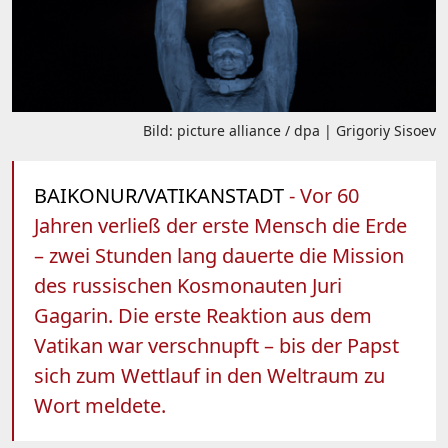
Bild: picture alliance / dpa | Grigoriy Sisoev
BAIKONUR/VATIKANSTADT
- Vor 60
Jahren verließ der erste Mensch die Erde
– zwei Stunden lang dauerte die Mission
des russischen Kosmonauten Juri
Gagarin. Die erste Reaktion aus dem
Vatikan war verschnupft – bis der Papst
sich zum Wettlauf in den Weltraum zu
Wort meldete.