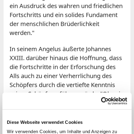
ein Ausdruck des wahren und friedlichen
Fortschritts und ein solides Fundament
der menschlichen Brüderlichkeit
werden."
In seinem Angelus äußerte Johannes
XXIII. darüber hinaus die Hoffnung, dass
die Fortschritte in der Erforschung des
Alls auch zu einer Verherrlichung des
Schöpfers durch die vertiefte Kenntnis
seiner Schöpfung führen würde. "Oh, wie
sehr wünschen wir uns, dass diese
Unternehmungen die Bedeutung einer
Huldigung Gottes, des Schöpfers und
Diese Webseite verwendet Cookies
obersten Gesetzgebers, annehmen
Wir verwenden Cookies, um Inhalte und Anzeigen zu