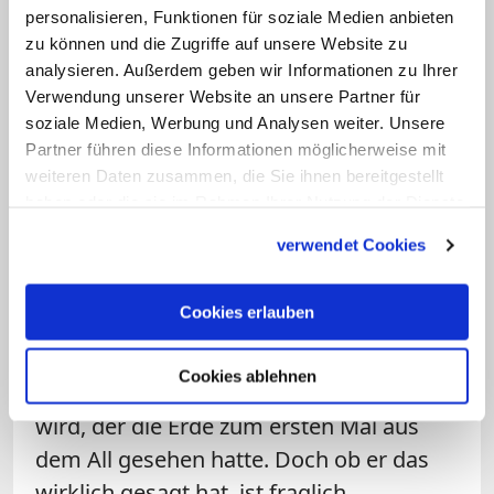
würden", drückt es der Papst aus. Konnte
personalisieren, Funktionen für soziale Medien anbieten
zu können und die Zugriffe auf unsere Website zu
er dabei auf Gagarin setzen?
analysieren. Außerdem geben wir Informationen zu Ihrer
Verwendung unserer Website an unsere Partner für
Gott habe ich dort oben nie gesehen.
soziale Medien, Werbung und Analysen weiter. Unsere
Partner führen diese Informationen möglicherweise mit
— Juri Gagarin (angeblich)
weiteren Daten zusammen, die Sie ihnen bereitgestellt
haben oder die sie im Rahmen Ihrer Nutzung der Dienste
Schließlich wurde das Mitglied der
gesammelt haben.
verwendet Cookies
Kommunistischen Partei schnell auch in
die Propaganda eingespannt.
Cookies erlauben
Sprichwörtlich wurde das Zitat "Gott
habe ich dort oben nicht gesehen", das
Cookies ablehnen
bis heute noch mit dem Mann verbunden
wird, der die Erde zum ersten Mal aus
dem All gesehen hatte. Doch ob er das
wirklich gesagt hat, ist fraglich.