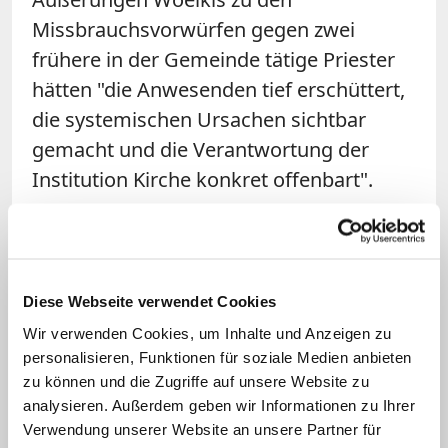
Missbrauchsvorwürfen gegen zwei
frühere in der Gemeinde tätige Priester
hätten "die Anwesenden tief erschüttert,
die systemischen Ursachen sichtbar
gemacht und die Verantwortung der
Institution Kirche konkret offenbart".
In der betroffenen Gemeinde in
Düsseldorf-Gerresheim
waren zwei der
Priester tätig, gegen die zuletzt Vorwürfe
Diese Webseite verwendet Cookies
laut geworden waren: Pfarrer D., den
Wir verwenden Cookies, um Inhalte und Anzeigen zu
Woelki 2017 trotz des Vorwurfs sexueller
personalisieren, Funktionen für soziale Medien anbieten
Übergriffe zum stellvertretenden
zu können und die Zugriffe auf unsere Website zu
analysieren. Außerdem geben wir Informationen zu Ihrer
Düsseldorfer Stadtdechanten ernannte
Verwendung unserer Website an unsere Partner für
und kürzlich beurlaubte, war dort früher