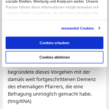
soziale Medien, Werbung und Analysen weiter. Unsere
Kaplan. Dem inzwischen verstorbenen
Partner führen diese Informationen möglicherweise mit
Pfarrer O. wird eine schwere
weiteren Daten zusammen, die Sie ihnen bereitgestellt
haben oder die sie im Rahmen Ihrer Nutzung der Dienste
Missbrauchstat an einem Kind
gesammelt haben.
vorgeworfen. Woelki wurde dafür
verwendet Cookies
kritisiert, dass er den Fall nach seinem
Amtsantritt 2015 zwar zur Kenntnis
Cookies erlauben
genommen, aber eine kirchenrechtliche
Voruntersuchung und eine Meldung nach
Cookies ablehnen
Rom unterlassen habe. Der Kardinal
begründete dieses Vorgehen mit der
damals weit fortgeschrittenen Demenz
des ehemaligen Pfarrers, die eine
Befragung unmöglich gemacht habe.
(tmg/KNA)