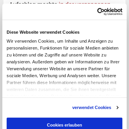
Aufschlag machte
in der vergangenen
Woche die Dienstgeberseite
: Sie meldete
sich geschlossen von der Sitzung ab.
"Beide Seiten haben dadurch über den
Diese Webseite verwendet Cookies
Sommer eine Denkpause, die hoffentlich
Wir verwenden Cookies, um Inhalte und Anzeigen zu
im Herbst wieder sachliche
personalisieren, Funktionen für soziale Medien anbieten
Verhandlungen zulässt", begründete das
zu können und die Zugriffe auf unsere Website zu
analysieren. Außerdem geben wir Informationen zu Ihrer
der Sprecher der Dienstgeberseite
Verwendung unserer Website an unsere Partner für
Norbert Altmann mit Verweis auf den
soziale Medien, Werbung und Analysen weiter. Unsere
scharfen Ton bei der letzten Sitzung:
Partner führen diese Informationen möglicherweise mit
"Nicht akzeptable verbale
weiteren Daten zusammen, die Sie ihnen bereitgestellt
haben oder die sie im Rahmen Ihrer Nutzung der Dienste
Grenzüberschreitungen haben zu einer
gesammelt haben.
Störung in der Zusammenarbeit geführt."
verwendet Cookies
Jetzt gelte es, "Spielregeln für einen
gegenseitigen respektvollen Umgang
Cookies erlauben