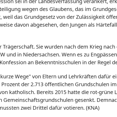
ssion sei in der Landesverfassung verankert, er
teiligung wegen des Glaubens, das im Grundgese
, weil das Grundgesetz von der Zulässigkeit öffe
gerweise davon abgesehen, den Jungen als Härtefa
er Trägerschaft. Sie wurden nach dem Krieg nach
n NRW und in Niedersachsen. Wenn es zu Engpäss
Konfession an
Bekenntnisschulen
in der Regel d
 - kurze Wege" von Eltern und Lehrkräften dafür e
0 Prozent der 2.713 öffentlichen Grundschulen 
von katholisch. Bereits 2015 hatte die rot-grüne
 Gemeinschaftsgrundschulen gesenkt. Demnach 
ssten zwei Drittel dafür votieren. (KNA)