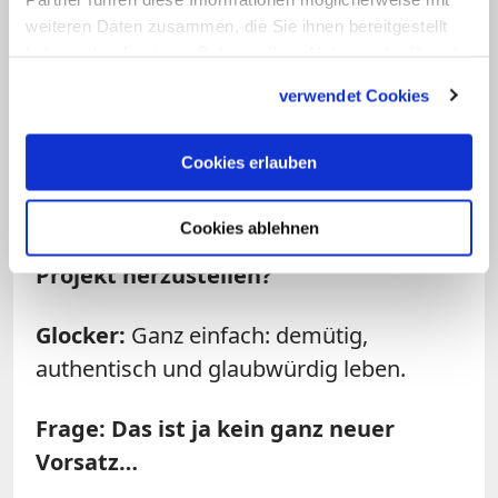
weiteren Daten zusammen, die Sie ihnen bereitgestellt
haben oder die sie im Rahmen Ihrer Nutzung der Dienste
Bild: © Thomas Macherauch
gesammelt haben.
verwendet Cookies
Dekan Lukas Glocker ist lokaler Projektkoordinator
für das Dekanat Bruchsal im Erzbistum Freiburg.
Cookies erlauben
Frage: Stichwort Vertrauen: Wie
Cookies ablehnen
schafft man es, das in so einem
Projekt herzustellen?
Glocker:
Ganz einfach: demütig,
authentisch und glaubwürdig leben.
Frage: Das ist ja kein ganz neuer
Vorsatz…