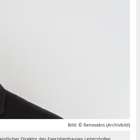
Bild: © Renovabis (Archivbild)
eistlicher Direktor des Exerzitienhauses Leitershofen.