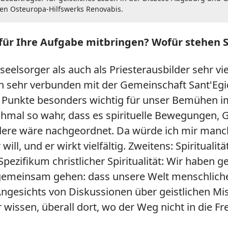
hen Osteuropa-Hilfswerks Renovabis.
 für Ihre Aufgabe mitbringen? Wofür stehen S
elsorger als auch als Priesterausbilder sehr vie
ch sehr verbunden mit der Gemeinschaft Sant'Egi
i Punkte besonders wichtig für unser Bemühen im
al so wahr, dass es spirituelle Bewegungen, Gr
ndere wäre nachgeordnet. Da würde ich mir man
l, und er wirkt vielfältig. Zweitens: Spiritualit
 Spezifikum christlicher Spiritualität: Wir haben
meinsam gehen: dass unsere Welt menschlicher 
esichts von Diskussionen über geistlichen Missb
 wissen, überall dort, wo der Weg nicht in die Fre