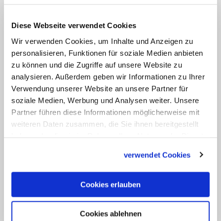
sich dankbar.
Diese Webseite verwendet Cookies
Unterdessen berichtet die Katholisch
Wir verwenden Cookies, um Inhalte und Anzeigen zu
Nachrichten-Agentur (KNA), dass Woelki
personalisieren, Funktionen für soziale Medien anbieten
zusammen mit dem Münsteraner
zu können und die Zugriffe auf unsere Website zu
Bischof Felix Genn in Rom sei. Beide
analysieren. Außerdem geben wir Informationen zu Ihrer
sollen am Donnerstagmorgen auf dem
Verwendung unserer Website an unsere Partner für
soziale Medien, Werbung und Analysen weiter. Unsere
Weg in Richtung des vatikanischen
Partner führen diese Informationen möglicherweise mit
Gästehauses Santa Marta gesichtet
weiteren Daten zusammen, die Sie ihnen bereitgestellt
worden sein, wo Papst Franziskus seit
haben oder die sie im Rahmen Ihrer Nutzung der Dienste
seiner Wahl zum Papst residiert. Genn ist
gesammelt haben.
verwendet Cookies
Mitglied der Bischofskongregation und
hatte als dienstältester Bischof der
Cookies erlauben
Kirchenprovinz Köln den Heiligen Stuhl
Anfang Dezember 2020 über eine
Cookies ablehnen