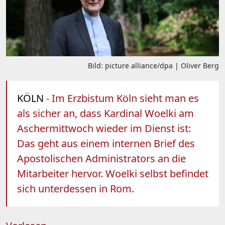
Bild: picture alliance/dpa | Oliver Berg
KÖLN
- Im Erzbistum Köln sieht man es
als sicher an, dass Kardinal Woelki am
Aschermittwoch wieder im Dienst ist:
Das geht aus einem internen Brief des
Apostolischen Administrators an die
Mitarbeiter hervor. Woelki selbst befindet
sich unterdessen in Rom.