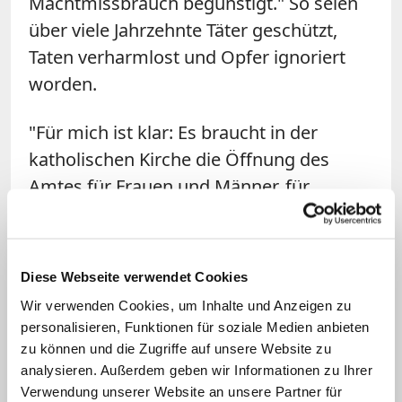
Machtmissbrauch begünstigt." So seien
über viele Jahrzehnte Täter geschützt,
Taten verharmlost und Opfer ignoriert
worden.
"Für mich ist klar: Es braucht in der
katholischen Kirche die Öffnung des
Amtes für Frauen und Männer, für
Verheiratete und Zölibatäre", unterstrich
der Generalvikar. Das bedeute natürlich
eine Veränderung der Tradition.
Diese Webseite verwendet Cookies
Deswegen befinde sich die katholische
Wir verwenden Cookies, um Inhalte und Anzeigen zu
Kirche gerade in einer Zerreißprobe. Den
personalisieren, Funktionen für soziale Medien anbieten
Befürwortern von Reformen stünden
zu können und die Zugriffe auf unsere Website zu
analysieren. Außerdem geben wir Informationen zu Ihrer
entschiedene Gegner gegenüber. (epd)
Verwendung unserer Website an unsere Partner für