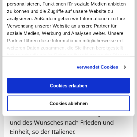
personalisieren, Funktionen für soziale Medien anbieten
"Wir haben auf eure Rückkehr gewartet
zu können und die Zugriffe auf unsere Website zu
analysieren. Außerdem geben wir Informationen zu Ihrer
und dafür gebetet. Und jetzt bringt eure
Verwendung unserer Website an unsere Partner für
Anwesenheit uns Hoffnung und Freude,
soziale Medien, Werbung und Analysen weiter. Unsere
sie wird viele Familien zum Lächeln
Partner führen diese Informationen möglicherweise mit
bringen", grüßte Pizzaballa die
weiteren Daten zusammen, die Sie ihnen bereitgestellt
haben oder die sie im Rahmen Ihrer Nutzung der Dienste
ausländischen Gäste der
gesammelt haben.
Palmsonntagsprozession. Jerusalem sei
verwendet Cookies
als "Heimat aller Völker" auch ihre
Heimat. Die Prozession mit der bunten
Cookies erlauben
Vielfalt an Teilnehmern sei dabei nicht
nur Erinnerung an die Vergangenheit,
Cookies ablehnen
sondern Ausdruck der Liebe zu Jerusalem
und des Wunsches nach Frieden und
Einheit, so der Italiener.