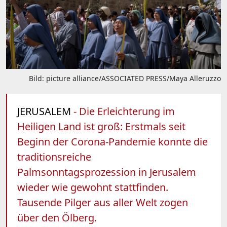
Bild: picture alliance/ASSOCIATED PRESS/Maya Alleruzzo
JERUSALEM
- Die Erleichterung im
Heiligen Land ist groß: Erstmals seit
Beginn der Corona-Pandemie konnte die
traditionsreiche
Palmsonntagsprozession in Jerusalem
wieder wie gewohnt stattfinden.
Tausende Pilger aus aller Welt zogen
über den Ölberg.