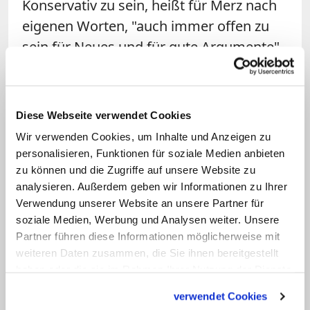
Konservativ zu sein, heißt für Merz nach
eigenen Worten, "auch immer offen zu
sein für Neues und für gute Argumente".
Nur wer sich ändere könne bestehen. So
befürworte er es heute, wenn schwule
oder lesbische Paare Kinder adoptieren.
Diese Webseite verwendet Cookies
Denn die Zuwendung, die Kinder
Wir verwenden Cookies, um Inhalte und Anzeigen zu
bräuchten, hänge nicht davon ab, ob die
personalisieren, Funktionen für soziale Medien anbieten
Eltern homosexuell oder heterosexuell
zu können und die Zugriffe auf unsere Website zu
analysieren. Außerdem geben wir Informationen zu Ihrer
seien. Die Entscheidung zur "Ehe für alle"
Verwendung unserer Website an unsere Partner für
habe er richtig gefunden, auch wenn er
soziale Medien, Werbung und Analysen weiter. Unsere
sich damals eine breitere
Partner führen diese Informationen möglicherweise mit
gesellschaftliche Debatte darüber
weiteren Daten zusammen, die Sie ihnen bereitgestellt
haben oder die sie im Rahmen Ihrer Nutzung der Dienste
gewünscht hätte. (KNA)
gesammelt haben.
verwendet Cookies