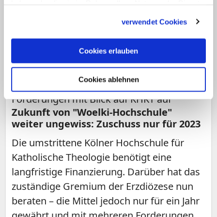
haben oder die sie im Rahmen Ihrer Nutzung der Dienste
gesammelt haben.
verwendet Cookies
Cookies erlauben
Cookies ablehnen
Kölner Kirchensteuerrat stellte mehrere
Forderungen mit Blick auf KHKT auf
Zukunft von "Woelki-Hochschule"
weiter ungewiss: Zuschuss nur für 2023
Die umstrittene Kölner Hochschule für
Katholische Theologie benötigt eine
langfristige Finanzierung. Darüber hat das
zuständige Gremium der Erzdiözese nun
beraten – die Mittel jedoch nur für ein Jahr
gewährt und mit mehreren Forderungen