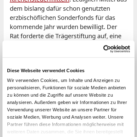
dem bislang dafür schon genutzten
erzbischöflichen Sonderfonds für das
kommende Jahr wurden bewilligt. Der
Rat forderte die Trägerstiftung auf, eine
"belastbare mittelfristige Finanzplanung"
samt angemessenem Geschäftsplan
vorzulegen, "der auch ein
Diese Webseite verwendet Cookies
Schließungsszenario umfasst". Das
Wir verwenden Cookies, um Inhalte und Anzeigen zu
Erzbistum Köln erwartet bis zum Jahr
personalisieren, Funktionen für soziale Medien anbieten
2030 ein strukturelles finanzielles Defizit
zu können und die Zugriffe auf unsere Website zu
von rund 100 Millionen Euro. (cph)
analysieren. Außerdem geben wir Informationen zu Ihrer
Verwendung unserer Website an unsere Partner für
soziale Medien, Werbung und Analysen weiter. Unsere
Partner führen diese Informationen möglicherweise mit
weiteren Daten zusammen, die Sie ihnen bereitgestellt