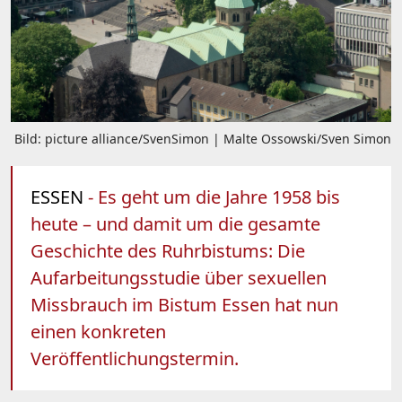
Bild: picture alliance/SvenSimon | Malte Ossowski/Sven Simon
ESSEN
- Es geht um die Jahre 1958 bis
heute – und damit um die gesamte
Geschichte des Ruhrbistums: Die
Aufarbeitungsstudie über sexuellen
Missbrauch im Bistum Essen hat nun
einen konkreten
Veröffentlichungstermin.