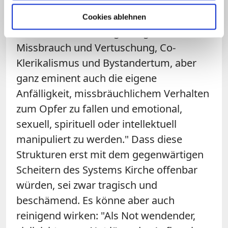
Beten und Denken der Gläubigen:
"Jahrzehntelang kultiviert, habitualisiert
Cookies ablehnen
und internalisiert, begünstigen sie
Missbrauch und Vertuschung, Co-
Klerikalismus und Bystandertum, aber
ganz eminent auch die eigene
Anfälligkeit, missbräuchlichem Verhalten
zum Opfer zu fallen und emotional,
sexuell, spirituell oder intellektuell
manipuliert zu werden." Dass diese
Strukturen erst mit dem gegenwärtigen
Scheitern des Systems Kirche offenbar
würden, sei zwar tragisch und
beschämend. Es könne aber auch
reinigend wirken: "Als Not wendender,