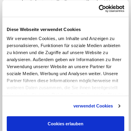
werden", betont die Dogmatikerin. Was
über Jahrzehnte für wahr und richtig
erklärt und den Gläubigen anempfohlen
oder abgefordert worden sei, stehe
Diese Webseite verwendet Cookies
angesichts des "Zusammenbruchs der
Wir verwenden Cookies, um Inhalte und Anzeigen zu
Kirche als vertrauenswürdiger,
personalisieren, Funktionen für soziale Medien anbieten
zu können und die Zugriffe auf unsere Website zu
lebensdienlicher religiöser und
analysieren. Außerdem geben wir Informationen zu Ihrer
moralischer Autorität" grundsätzlich mit
Verwendung unserer Website an unsere Partner für
infrage.
soziale Medien, Werbung und Analysen weiter. Unsere
Partner führen diese Informationen möglicherweise mit
Klerikalismus, Sexismus und eine
weiteren Daten zusammen, die Sie ihnen bereitgestellt
haben oder die sie im Rahmen Ihrer Nutzung der Dienste
Unkultur des Gehorsams durchsetzen
gesammelt haben.
nach Ansicht Knops kirchliche Strukturen
verwendet Cookies
sowie Sprache und Verhalten von
Verantwortung und vergiften so Glauben,
Cookies erlauben