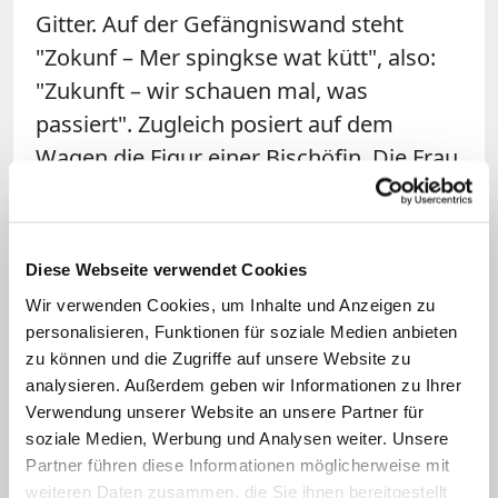
Gitter. Auf der Gefängniswand steht
"Zokunf – Mer spingkse wat kütt", also:
"Zukunft – wir schauen mal, was
passiert". Zugleich posiert auf dem
Wagen die Figur einer Bischöfin. Die Frau
mit zwei langen blonden Zöpfen trägt ein
rotes Birett – eine Kopfbedeckung, die in
der katholischen Kirche Kardinälen
Diese Webseite verwendet Cookies
vorbehalten ist. In ihren Händen hält sie
Wir verwenden Cookies, um Inhalte und Anzeigen zu
Bischofsstab und Schlüssel.
personalisieren, Funktionen für soziale Medien anbieten
Verschiedene Reformgruppen fordern
zu können und die Zugriffe auf unsere Website zu
analysieren. Außerdem geben wir Informationen zu Ihrer
seit Langem, dass in der katholischen
Verwendung unserer Website an unsere Partner für
Kirche auch Frauen zu Priesterinnen und
soziale Medien, Werbung und Analysen weiter. Unsere
Bischöfinnen geweiht werden können.
Partner führen diese Informationen möglicherweise mit
(KNA)
weiteren Daten zusammen, die Sie ihnen bereitgestellt