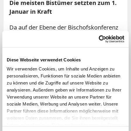
Die meisten Bistümer setzten zum 1.
Januar in Kraft
Da auf der Ebene der Bischofskonferenz
keine Gesetzgebungskompetenz für das
Arbeitsrecht besteht, muss das auf
Bundesebene beschlossene Muster von
Diese Webseite verwendet Cookies
jedem Diözesanbischof einzeln für sein
Wir verwenden Cookies, um Inhalte und Anzeigen zu
Bistum als Diözesangesetz in Kraft
personalisieren, Funktionen für soziale Medien anbieten
gesetzt werden. Die meisten
Bistümer
zu können und die Zugriffe auf unsere Website zu
haben das neue Arbeitsrecht bereits zum
analysieren. Außerdem geben wir Informationen zu Ihrer
1. Januar eingeführt
. Mit Freiburg und der
Verwendung unserer Website an unsere Partner für
soziale Medien, Werbung und Analysen weiter. Unsere
Militärseelsorge ist dieser Prozess in
Partner führen diese Informationen möglicherweise mit
allen Diözesen abgeschlossen.
weiteren Daten zusammen, die Sie ihnen bereitgestellt
haben oder die sie im Rahmen Ihrer Nutzung der Dienste
Mit der neuen Grundordnung erkennen