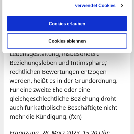
gesammelt haben.
verwendet Cookies
die Bischöfe Vielfalt unter ihren
Beschäftigten als Bereicherung an und
Cookies erlauben
schaffen Diskriminierungen aufgrund
von Lebensform und sexueller Identität
Cookies ablehnen
ab
. Künftig soll der "Kernbereich privater
Lebensgestaltung, insbesondere
Beziehungsleben und Intimsphäre,"
rechtlichen Bewertungen entzogen
werden, heißt es in der Grundordnung.
Für eine zweite Ehe oder eine
gleichgeschlechtliche Beziehung droht
auch für katholische Beschäftigte nicht
mehr die Kündigung. (fxn)
Ergänzung, 28. März 2023, 15.20 Uhr: