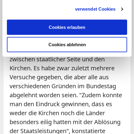
gesammelt haben.
Missbrauchsskandal
vermischt werden.
verwendet Cookies
Auch der religionspolitische Sprecher der
Cookies erlauben
Unions-Fraktion im Bundestag, Thomas
Rachel (CDU), will eine Ablösung der
Cookies ablehnen
Staatsleistungen – im guten Konsens
zwischen staatlicher Seite und den
Kirchen. Es habe zwar zuletzt mehrere
Versuche gegeben, die aber alle aus
verschiedenen Gründen im Bundestag
abgelehnt worden seien. "Zudem konnte
man den Eindruck gewinnen, dass es
weder die Kirchen noch die Länder
besonders eilig hatten mit der Ablösung
der Staatsleistungen", konstatierte