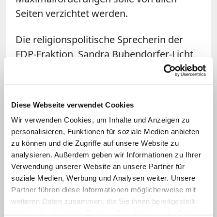
Seiten verzichtet werden.
Die religionspolitische Sprecherin der
FDP-Fraktion, Sandra Bubendorfer-Licht,
ruft ebenfalls zum sachlichen Umgang
mit dem Thema auf. "Die
Ablösungsdebatte ist eine finanzielle,
Diese Webseite verwendet Cookies
keine moralische", so Bubendorfer-Licht.
Wir verwenden Cookies, um Inhalte und Anzeigen zu
Es gehe "um ein rein ökonomisch-
personalisieren, Funktionen für soziale Medien anbieten
fiskalisches Interesse der Begleichung
zu können und die Zugriffe auf unsere Website zu
einer Verbindlichkeit und die Erfüllung
analysieren. Außerdem geben wir Informationen zu Ihrer
Verwendung unserer Website an unsere Partner für
eines Verfassungsauftrags". Sie dürfe
soziale Medien, Werbung und Analysen weiter. Unsere
nicht mit der emotional aufgeladenen
Partner führen diese Informationen möglicherweise mit
Kritik an den Kirchen vor allem im
weiteren Daten zusammen, die Sie ihnen bereitgestellt
Zusammenhang mit dem
haben oder die sie im Rahmen Ihrer Nutzung der Dienste