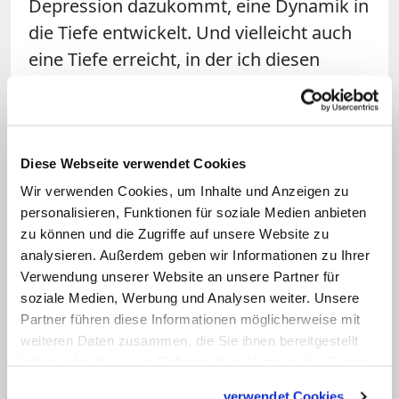
Depression dazukommt, eine Dynamik in
die Tiefe entwickelt. Und vielleicht auch
eine Tiefe erreicht, in der ich diesen
Menschen nicht mehr erreichen kann.
Aber das gehört dann auch zur eigenen
Ohnmachtserfahrung. Letztendlich kann
ich als Seelsorger, als Priester und
Diese Webseite verwendet Cookies
Theologe, nur in einer Haltung der
Wir verwenden Cookies, um Inhalte und Anzeigen zu
personalisieren, Funktionen für soziale Medien anbieten
Ohnmacht angemessen mit Menschen,
zu können und die Zugriffe auf unsere Website zu
die den Sterbewunsch haben, und deren
analysieren. Außerdem geben wir Informationen zu Ihrer
Angehörigen umgehen. Ich bin nicht der
Verwendung unserer Website an unsere Partner für
Kirchenlehrer, ich kann da nicht doktrinär
soziale Medien, Werbung und Analysen weiter. Unsere
Partner führen diese Informationen möglicherweise mit
auftreten. Ich kann mit diesen Menschen
weiteren Daten zusammen, die Sie ihnen bereitgestellt
die Situation nur aushalten und ihnen
haben oder die sie im Rahmen Ihrer Nutzung der Dienste
meine persönliche Überzeugung
gesammelt haben.
verwendet Cookies