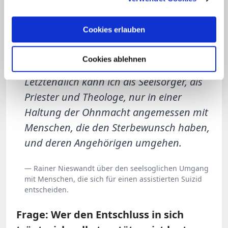
vermitteln, dass wir alle in der
barmherzigen Hand Gottes gut
Cookies erlauben
aufgehoben sind – im Leben, im Sterben
und im Tod.
Cookies ablehnen
Letztendlich kann ich als Seelsorger, als
Priester und Theologe, nur in einer
Haltung der Ohnmacht angemessen mit
Menschen, die den Sterbewunsch haben,
und deren Angehörigen umgehen.
— Rainer Nieswandt über den seelsoglichen Umgang
mit Menschen, die sich für einen assistierten Suizid
entscheiden.
Frage: Wer den Entschluss in sich