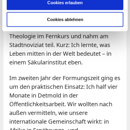
mich in Stundengebet, Betrachtung,
Cookies erlauben
Altem und Neuem Testament, der
Benediktsregel und den Konstitutionen,
Cookies ablehnen
Institutsgeschichte. Dazu studierte ich
Theologie im Fernkurs und nahm am
Stadtnoviziat teil. Kurz: Ich lernte, was
Leben mitten in der Welt bedeutet – in
einem Säkularinstitut eben.
Im zweiten Jahr der Formungszeit ging es
um den praktischen Einsatz: Ich half vier
Monate in Detmold in der
Öffentlichkeitsarbeit. Wir wollten nach
außen vermitteln, wie unsere
internationale Gemeinschaft wirkt: in