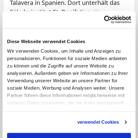
Talavera in Spanien. Dort unterhält das
Säkularinstitut St. Bonifatius ein
Wohnheim für Immigrantinnen mit und
ohne Kinder. Die meisten von ihnen
waren vor ihren Männern geflohen, die
Diese Webseite verwendet Cookies
sie misshandelt hatten. Mit diesen
Wir verwenden Cookies, um Inhalte und Anzeigen zu
Erfahrungen und um eine Fremdsprache
personalisieren, Funktionen für soziale Medien anbieten
zu können und die Zugriffe auf unsere Website zu
reicher, begann ich ein halbes Jahr später
analysieren. Außerdem geben wir Informationen zu Ihrer
die Formungszeit – die eigentliche
Verwendung unserer Website an unsere Partner für
Ausbildung.
soziale Medien, Werbung und Analysen weiter. Unsere
Partner führen diese Informationen möglicherweise mit
Das erste Jahr lebte ich in Münster, lernte
weiteren Daten zusammen, die Sie ihnen bereitgestellt
haben oder die sie im Rahmen Ihrer Nutzung der Dienste
das geistliche Leben und arbeitete
gesammelt haben.
ehrenamtlich bei der Bahnhofsmission.
verwendet Cookies
Meine Mitschwestern unterrichteten