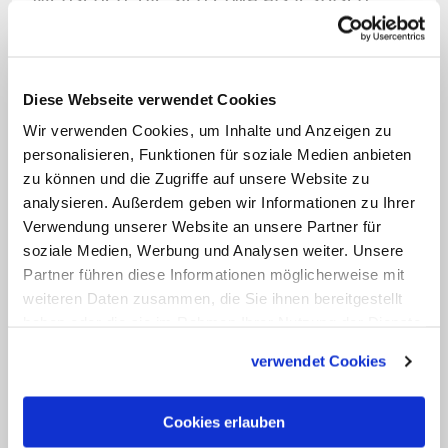
schwul oder queer identifizieren.
Varianten sind LGBTQI oder LGBTQIA+.
Jeder Buchstabe steht für eine eigene
Diese Webseite verwendet Cookies
sexuelle Orientierung oder Identität.
Wir verwenden Cookies, um Inhalte und Anzeigen zu
personalisieren, Funktionen für soziale Medien anbieten
Die "Trompete von Jericho" wird zum
zu können und die Zugriffe auf unsere Website zu
dritten Mal verliehen. Im vergangenen
analysieren. Außerdem geben wir Informationen zu Ihrer
Verwendung unserer Website an unsere Partner für
Jahr ging sie an den ehemaligen
soziale Medien, Werbung und Analysen weiter. Unsere
Missionar, Politologen und Afrikanisten
Partner führen diese Informationen möglicherweise mit
Josef Pampalk; 2021 wurde die frühere
weiteren Daten zusammen, die Sie ihnen bereitgestellt
Ordensfrau und Buchautorin
Doris
haben oder die sie im Rahmen Ihrer Nutzung der Dienste
gesammelt haben.
Reisinger
ausgezeichnet. Der Preis wird
verwendet Cookies
vergeben von den Gruppen
Laieninitiative, Pfarrerinitiative, Priester
Cookies erlauben
ohne Amt und "Wir sind Kirche". Mit