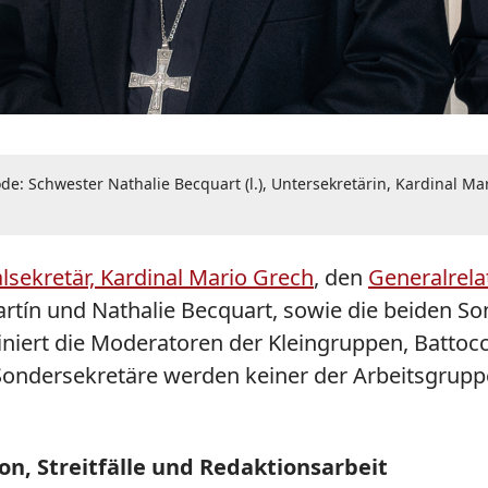
: Schwester Nathalie Becquart (l.), Untersekretärin, Kardinal Mar
lsekretär, Kardinal Mario Grech
, den
Generalrelat
Martín und Nathalie Becquart, sowie die beiden 
iniert die Moderatoren der Kleingruppen, Battoc
Sondersekretäre werden keiner der Arbeitsgruppe
, Streitfälle und Redaktionsarbeit