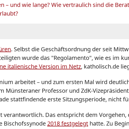
n – und wie lange? Wie vertraulich sind die Be
rlaubt?
üren
. Selbst die Geschäftsordnung der seit Mitt
eiligten wurde das "Regolamento", wie es im kuri
ine italienische Version im Netz
, katholisch.de li
emium arbeitet – und zum ersten Mal wird deutlic
 Münsteraner Professor und ZdK-Vizepräsidenten
de stattfindende erste Sitzungsperiode, nicht f
t verantwortlich. Das entspricht dem Vorgehen, 
e Bischofssynode
2018 festgelegt
hatte. Zu Begi