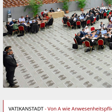
VATIKANSTADT
- Von A wie Anwesenheitspfli