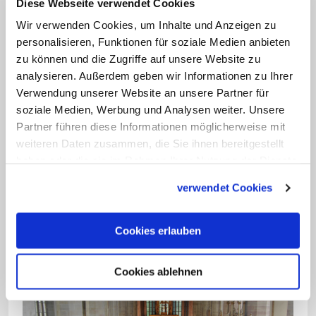
Diese Webseite verwendet Cookies
vergangenen 15 Jahren stieg die
Wir verwenden Cookies, um Inhalte und Anzeigen zu
Teilnehmerzahl von 15 auf nun rund 500.
personalisieren, Funktionen für soziale Medien anbieten
In Halles Moritzkirche sind in diesem Jahr
zu können und die Zugriffe auf unsere Website zu
analysieren. Außerdem geben wir Informationen zu Ihrer
17 "Feiern der Lebenswende" angesetzt,
Verwendung unserer Website an unsere Partner für
so Diakon Reinhard Feuersträter, im
soziale Medien, Werbung und Analysen weiter. Unsere
Hauptberuf Seelsorger am Krankenhaus
Partner führen diese Informationen möglicherweise mit
Sankt Elisabeth und Sankt Barbara. Nach
weiteren Daten zusammen, die Sie ihnen bereitgestellt
haben oder die sie im Rahmen Ihrer Nutzung der Dienste
mehreren Vorbereitungstreffen und
gesammelt haben.
Elternabenden stimmen er und drei
verwendet Cookies
weitere ehrenamtliche Mitarbeiter
zusammen mit den Jugendlichen den
Cookies erlauben
Ablauf der Feier ab.
Cookies ablehnen