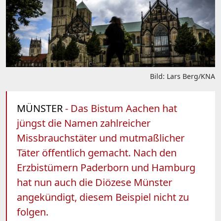
Bild: Lars Berg/KNA
MÜNSTER
- Das Bistum Aachen hat
jüngst die Namen zahlreicher
Missbrauchstäter und mutmaßlicher
Täter öffentlich gemacht. Nach den
Erzbistümern Paderborn und Hamburg
hat nun auch die Diözese Münster
angekündigt, diesem Beispiel nicht zu
folgen.