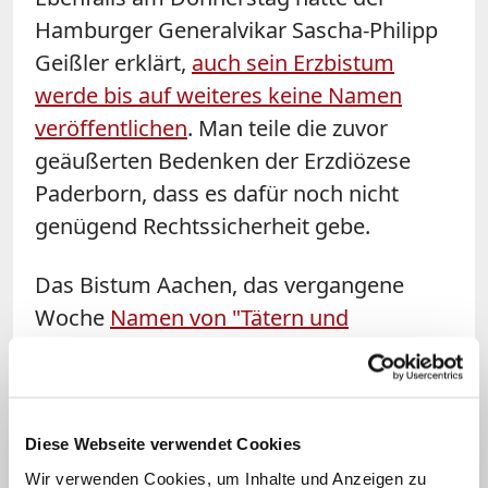
Hamburger Generalvikar Sascha-Philipp
Geißler erklärt,
auch sein Erzbistum
werde bis auf weiteres keine Namen
veröffentlichen
. Man teile die zuvor
geäußerten Bedenken der Erzdiözese
Paderborn, dass es dafür noch nicht
genügend Rechtssicherheit gebe.
Das Bistum Aachen, das vergangene
Woche
Namen von "Tätern und
mutmaßlichen Tätern" veröffentlicht
hatte, nannte dafür folgende Kriterien:
Die beschuldigte Person musste von
einem staatlichen oder kirchlichen
Diese Webseite verwendet Cookies
Gericht rechtskräftig verurteilt worden
Wir verwenden Cookies, um Inhalte und Anzeigen zu