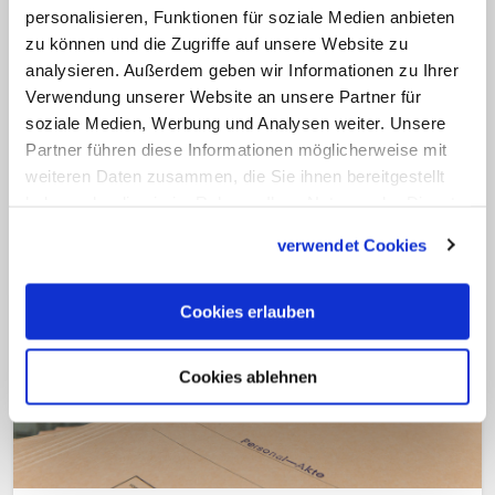
personalisieren, Funktionen für soziale Medien anbieten
sein. Als Alternative reicht ein positiv
zu können und die Zugriffe auf unsere Website zu
beschiedener Antrag eines Betroffenen
analysieren. Außerdem geben wir Informationen zu Ihrer
auf Anerkennung des Leids aus.
Verwendung unserer Website an unsere Partner für
Außerdem müssten die beschuldigten
soziale Medien, Werbung und Analysen weiter. Unsere
Partner führen diese Informationen möglicherweise mit
Personen seit mindestens zehn Jahren tot
weiteren Daten zusammen, die Sie ihnen bereitgestellt
sein. (KNA)
haben oder die sie im Rahmen Ihrer Nutzung der Dienste
gesammelt haben.
verwendet Cookies
Cookies erlauben
Cookies ablehnen