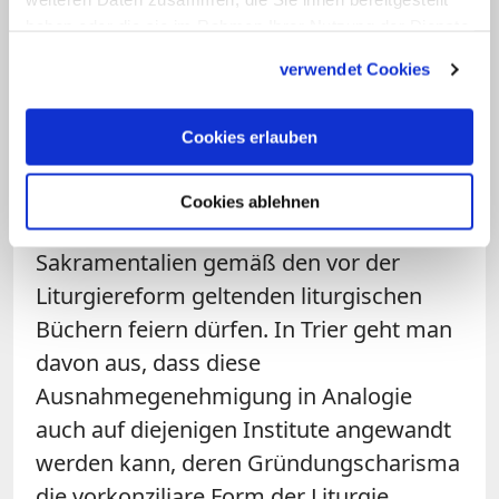
Personalpfarreien gespendet werden
haben oder die sie im Rahmen Ihrer Nutzung der Dienste
gesammelt haben.
können. Im deutschsprachigen Raum
verwendet Cookies
gibt es solche Personalpfarreien nur im
Schweizer Bistum Chur. Im Frühjahr 2022
Cookies erlauben
bestätigte
Papst Franziskus in einem
Dekret für die Petrusbruderschaft
, dass
Cookies ablehnen
diese weiterhin alle Sakramente und
Sakramentalien gemäß den vor der
Liturgiereform geltenden liturgischen
Büchern feiern dürfen. In Trier geht man
davon aus, dass diese
Ausnahmegenehmigung in Analogie
auch auf diejenigen Institute angewandt
werden kann, deren Gründungscharisma
die vorkonziliare Form der Liturgie