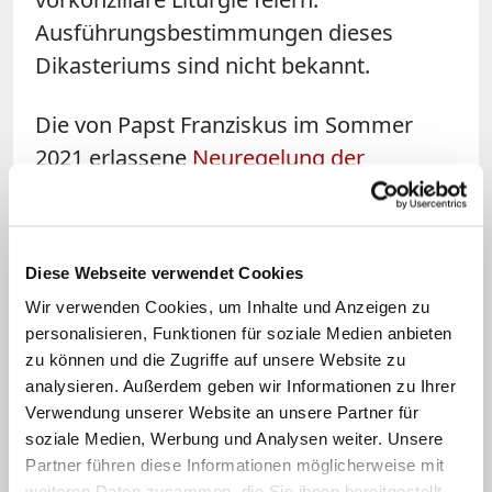
Ausführungsbestimmungen dieses
Dikasteriums sind nicht bekannt.
Die von Papst Franziskus im Sommer
2021 erlassene
Neuregelung der
vorkonziliaren Liturgie durch das Motu
Proprio "Traditionis Custodes"
waren zur
Frage der Zulässigkeit von vorkonziliaren
Diese Webseite verwendet Cookies
Formen der Sakramente außer der
Wir verwenden Cookies, um Inhalte und Anzeigen zu
Eucharistie zunächst unklar. Im
personalisieren, Funktionen für soziale Medien anbieten
Dezember 2021 stellte das
zu können und die Zugriffe auf unsere Website zu
Liturgiedikasterium fest, dass
analysieren. Außerdem geben wir Informationen zu Ihrer
Verwendung unserer Website an unsere Partner für
Sakramente in der vorkonziliaren Form
soziale Medien, Werbung und Analysen weiter. Unsere
grundsätzlich nur in für die vorkonziliare
Partner führen diese Informationen möglicherweise mit
Liturgie eigens errichteten
weiteren Daten zusammen, die Sie ihnen bereitgestellt