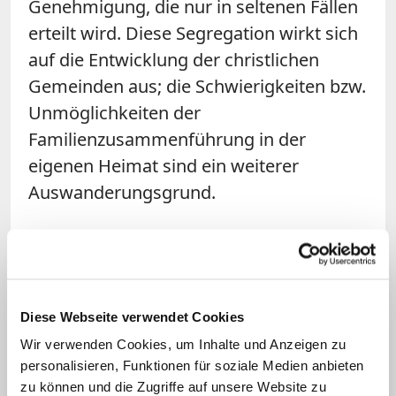
Genehmigung, die nur in seltenen Fällen
erteilt wird. Diese Segregation wirkt sich
auf die Entwicklung der christlichen
Gemeinden aus; die Schwierigkeiten bzw.
Unmöglichkeiten der
Familienzusammenführung in der
eigenen Heimat sind ein weiterer
Auswanderungsgrund.
In Ost-Jerusalem berichten die
christlichen Gemeinden der Altstadt
schon seit Jahren, dass Anhänger
jüdischer fundamentalistischer Gruppen
Diese Webseite verwendet Cookies
immer übergriffiger werden. So gab es
Wir verwenden Cookies, um Inhalte und Anzeigen zu
personalisieren, Funktionen für soziale Medien anbieten
seit Anfang des Jahres eine
Welle von
zu können und die Zugriffe auf unsere Website zu