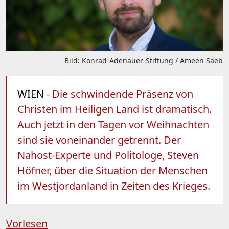
Bild: Konrad-Adenauer-Stiftung / Ameen Saeb
WIEN
- Die schwindende Präsenz von
Christen im Heiligen Land ist dramatisch.
Auch jetzt in den Tagen vor Weihnachten
sind sie voneinander getrennt. Der
Nahost-Experte und Politologe, Steven
Höfner, über die Situation der Menschen
im Westjordanland in Zeiten des Krieges.
Vorlesen