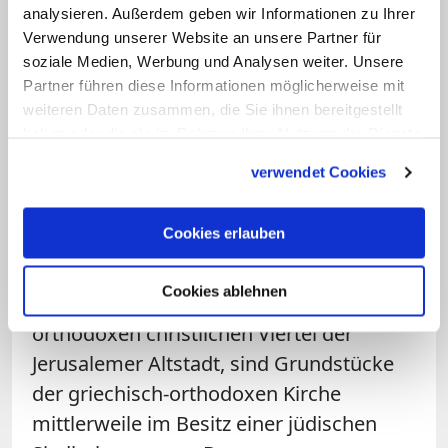
Hassgewalt gegen Christen und ihre
analysieren. Außerdem geben wir Informationen zu Ihrer
Heiligtümer
. In der Geißelungskapelle auf
Verwendung unserer Website an unsere Partner für
der Via Dolorosa wurde eine Christus-
soziale Medien, Werbung und Analysen weiter. Unsere
Partner führen diese Informationen möglicherweise mit
Statue zerstört, ein Friedhof wurde
weiteren Daten zusammen, die Sie ihnen bereitgestellt
geschändet, Geschäfte und Restaurants
haben oder die sie im Rahmen Ihrer Nutzung der Dienste
christlicher Besitzer in der Nähe des
gesammelt haben.
verwendet Cookies
Neuen Tors attackiert, im armenischen
Viertel tauchten Graffiti in hebräischer
Cookies erlauben
Sprache auf: "Tod den Christen", "Tod
den Armeniern" und "Tod den Arabern".
Cookies ablehnen
Rund um das Jaffa-Tor, dem Eingang zum
orthodoxen christlichen Viertel der
Jerusalemer Altstadt, sind Grundstücke
der griechisch-orthodoxen Kirche
mittlerweile im Besitz einer jüdischen