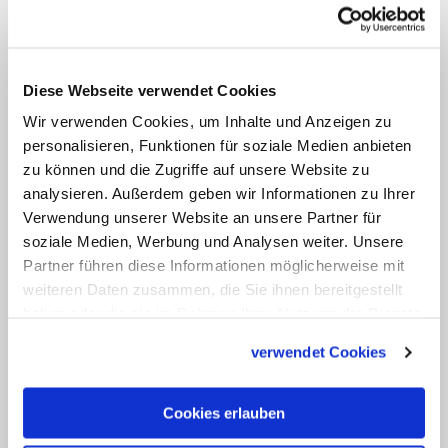
Krisen unserer Zeit für eine Agenda der
Menschenverachtung zu nutzen, müssen
wir als religiöse Menschen mit großer
Diese Webseite verwendet Cookies
Entschlossenheit zurückweisen." In dem
Wir verwenden Cookies, um Inhalte und Anzeigen zu
Zusammenhang verwies er auf die
personalisieren, Funktionen für soziale Medien anbieten
jüngste Erklärung der katholischen
zu können und die Zugriffe auf unsere Website zu
Bischöfe gegen Rechtsextremismus und
analysieren. Außerdem geben wir Informationen zu Ihrer
Rassismus
. Sie solle auch "als
Verwendung unserer Website an unsere Partner für
soziale Medien, Werbung und Analysen weiter. Unsere
Ermutigung für ein verstärktes
Partner führen diese Informationen möglicherweise mit
interreligiöses Engagement gegen jede
weiteren Daten zusammen, die Sie ihnen bereitgestellt
Form der Menschenfeindlichkeit"
haben oder die sie im Rahmen Ihrer Nutzung der Dienste
verstanden werden.
gesammelt haben.
verwendet Cookies
Bätzing erinnerte daran, dass die
Cookies erlauben
Auswirkungen des
Gazakrieges
als